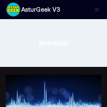
Saltar
AsturGeek V3
al
contenido
termiinal