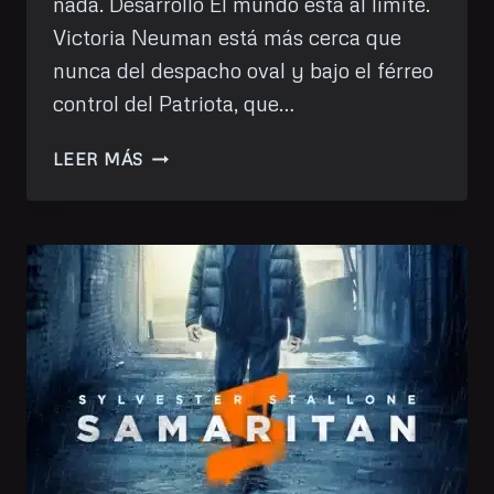
nada. Desarrollo El mundo está al límite.
Victoria Neuman está más cerca que
nunca del despacho oval y bajo el férreo
control del Patriota, que…
HE
LEER MÁS
VISTO:
THE
BOYS
–
T4