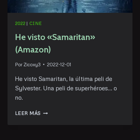
2022
|
CINE
He visto «Samaritan»
(Amazon)
Por
Zicoxy3
2022-12-01
He visto Samaritan, la última peli de
Sylvester. Una peli de superhéroes… o
no.
HE
LEER MÁS
VISTO
«SAMARITAN»
(AMAZON)