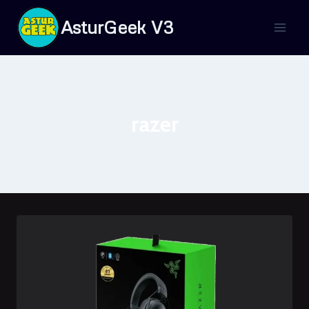
Saltar
AsturGeek V3
al
contenido
razer