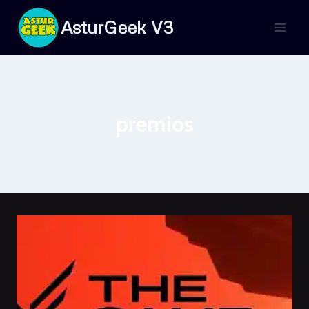
Saltar
AsturGeek V3
al
contenido
premios