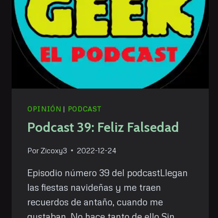
OPINIÓN
|
PODCAST
Podcast 39: Feliz Falsedad
Por
Zicoxy3
2022-12-24
Episodio número 39 del podcastLlegan
las fiestas navideñas y me traen
recuerdos de antaño, cuando me
gustaban. No hace tanto de ello.Sin