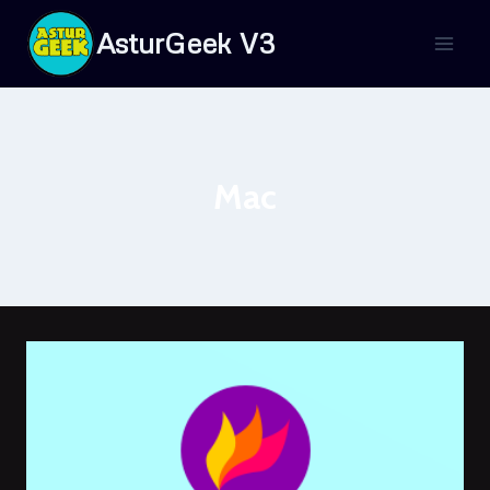
Saltar
AsturGeek V3
al
contenido
Mac