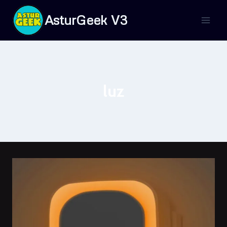
Saltar
AsturGeek V3
al
contenido
luz