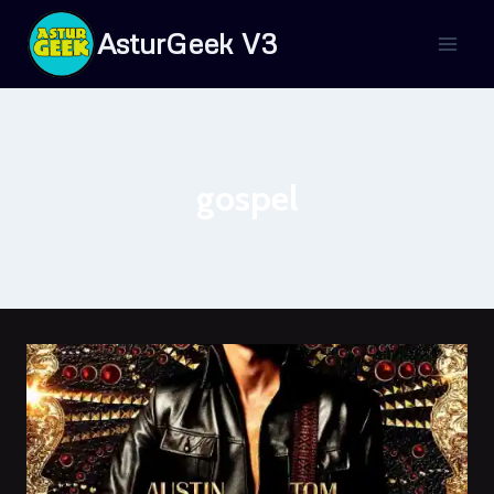
Saltar
AsturGeek V3
al
contenido
gospel