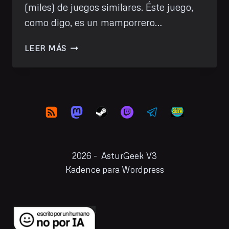
(miles) de juegos similares. Éste juego,
como digo, es un mamporrero…
PROBANDO:
LEER MÁS
SKINNY
&
FRANKO:
FIST
OF
VIOLENCE
2026 - AsturGeek V3
Kadence para Wordpress