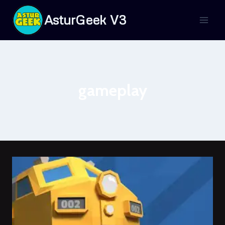
Saltar
AsturGeek V3
al
contenido
gameplay