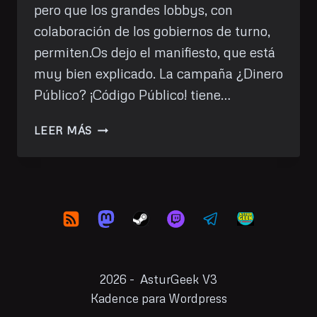
pero que los grandes lobbys, con
colaboración de los gobiernos de turno,
permiten.Os dejo el manifiesto, que está
muy bien explicado. La campaña ¿Dinero
Público? ¡Código Público! tiene…
«PUBLIC
LEER MÁS
MONEY,
PUBLIC
CODE»
UNA
CAMPAÑA
DE
LA
FSFE
2026 - AsturGeek V3
Kadence para Wordpress