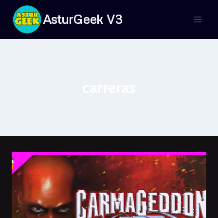
Saltar
AsturGeek V3
al
contenido
carreras