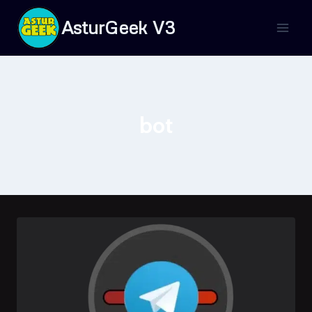
Saltar
AsturGeek V3
al
contenido
bot