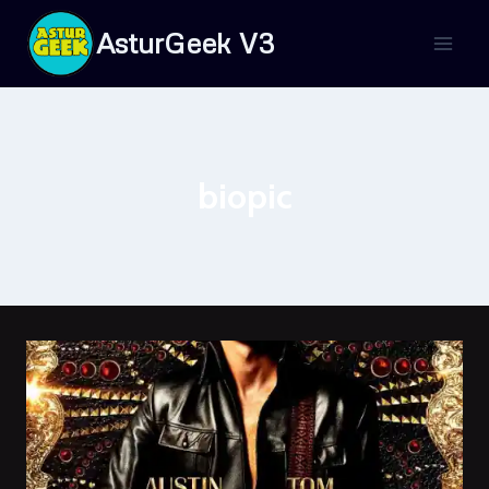
Saltar
AsturGeek V3
al
contenido
biopic