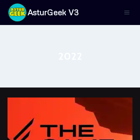
Saltar
AsturGeek V3
al
contenido
2022